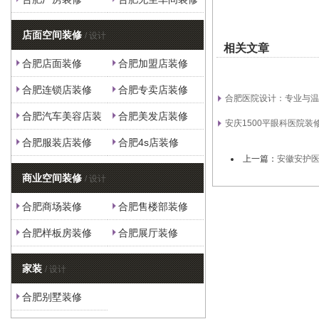
店面空间装修
/ 设计
相关文章
合肥店面装修
合肥加盟店装修
合肥连锁店装修
合肥专卖店装修
合肥医院设计：专业
合肥汽车美容店装
合肥美发店装修
安庆1500平眼科医院装
修
合肥服装店装修
合肥4s店装修
上一篇：
安徽安护
商业空间装修
/ 设计
合肥商场装修
合肥售楼部装修
合肥样板房装修
合肥展厅装修
家装
/ 设计
合肥别墅装修