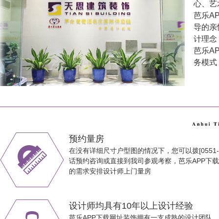
心
芭乐A
导的亲情
计理念
芭乐AP
务模式
预约量房
在没有详细尺寸户型图的情况下，您可以拨[0551-65
话预约咨询或直接到我司参观考察，芭乐APP下
的需求安排设计师上门量房
设计师均具有10年以上设计经验
芭乐APP下载网址装饰拥有一支成熟的设计团队