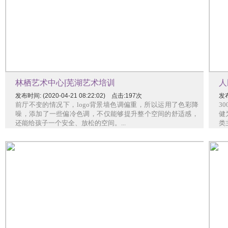
林栖艺术中心|芜湖艺术培训
人
发布时间: (2020-04-21 08:22:02) 点击:197次
发布
前厅不变的情况下，logo背景墙色调偏重，所以运用了色彩降
30
噪，添加了一些偏冷色调，不仅能够提升整个空间的舒适感，
健
还能给孩子一个安全、放松的空间。...
类主