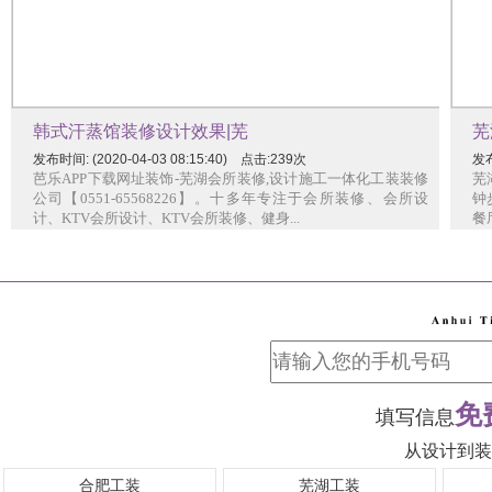
韩式汗蒸馆装修设计效果|芜
芜
发布时间: (2020-04-03 08:15:40) 点击:239次
发布
芭乐APP下载网址装饰-芜湖会所装修,设计施工一体化工装装修
芜
公司【0551-65568226】。十多年专注于会所装修、会所设
钟
计、KTV会所设计、KTV会所装修、健身...
餐厅
免
填写信息
从设计到装
合肥工装
芜湖工装