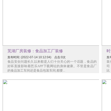
芜湖厂房装修：食品加工厂装修
时
发布时间: (2022-07-14 10:12:04) 点击:0次
发布
食品安全问题长久以来都是人们十分关心的一个话题，食品的
装
好坏直接影响着芭乐APP下载网址的身体健康。不管是食品厂
司
的食品加工车间还是食品包装车间,都要...
比