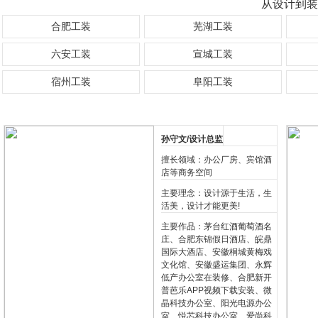
从设计到装
合肥工装
芜湖工装
六安工装
宣城工装
宿州工装
阜阳工装
孙守文/设计总监
擅长领域：办公厂房、宾馆酒
店等商务空间
主要理念：设计源于生活，生
活美，设计才能更美!
主要作品：茅台红酒葡萄酒名
庄、合肥东锦假日酒店、皖鼎
国际大酒店、安徽桐城黄梅戏
文化馆、安徽盛运集团、永辉
低产办公室在装修、合肥新开
普芭乐APP视频下载安装、微
晶科技办公室、阳光电源办公
室、悦芯科技办公室、爱尚科