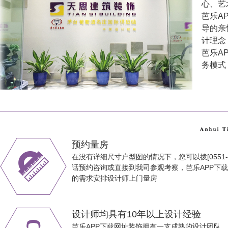
心、
芭乐A
导的亲情
计理念
芭乐AP
务模式
预约量房
在没有详细尺寸户型图的情况下，您可以拨[0551-65
话预约咨询或直接到我司参观考察，芭乐APP
的需求安排设计师上门量房
设计师均具有10年以上设计经验
芭乐APP下载网址装饰拥有一支成熟的设计团队