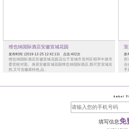
维也纳国际酒店安徽宣城花园
宣
发布时间: (2019-12-25 12:42:13) 点击:402次
发布
维也纳国际酒店安徽宣城花园店位于宣城市宣州区昭亭中路市
所
委党校对面。身居安徽宣城花园维也纳国际酒店,既可赏宣城名
去
胜,又可尝徽菜特色,品...
手
免
填写信息