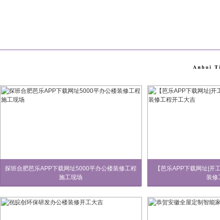
探班合肥芭乐APP下载网址5000平办公楼装修工程
【芭乐APP下载网址|开
施工现场
装修