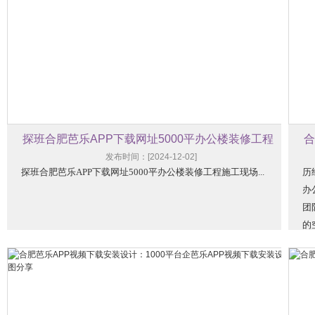
探班合肥芭乐APP下载网址5000平办公楼装修工程
合
发布时间：[2024-12-02]
施工现场
探班合肥芭乐APP下载网址5000平办公楼装修工程施工现场...
历
办
团
的空