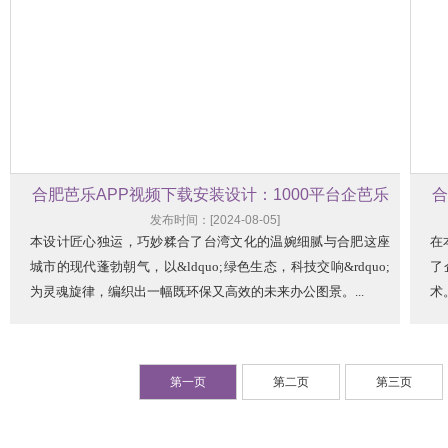
合肥芭乐APP视频下载安装设计：1000平台企芭乐
合
发布时间：[2024-08-05]
APP视频下载安装设
本设计匠心独运，巧妙糅合了台湾文化的温婉细腻与合肥这座
在
城市的现代蓬勃朝气，以&ldquo;绿色生态，科技交响&rdquo;
了
为灵魂旋律，编织出一幅既环保又高效的未来办公图景。...
术
第一页
第二页
第三页