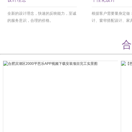
全新的设计理念，快速的反映能力，至诚
根据客户需要量身定做
的服务意识，合理的价格。
计、窗帘搭配设计、家
搭配设计。
合