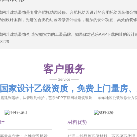
网址建筑装饰是专业合肥托幼园装修、合肥托幼园设计的合肥托幼园装修公司，公司
园设计案例，先进的合肥托幼园装修设计理念，精深的设计功底、高效的装修施工
载网址建筑装饰-打造安徽实力的工装品牌。如果你对芭乐APP下载网址的设计
68226
客户服务
—— Service ——
，国家设计乙级资质，免费上门量房、
，从搭建到运转，从管理到维护，芭乐APP下载网址建筑装饰 — 华东地区公装装修全
计
材料优势
量身定做：个性背景墙设
代理一线品牌环保材料，不环保不代理