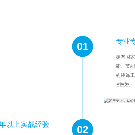
专业专
01
拥有国家建
能、
的装饰工程
。
，十年以上实战经验
02