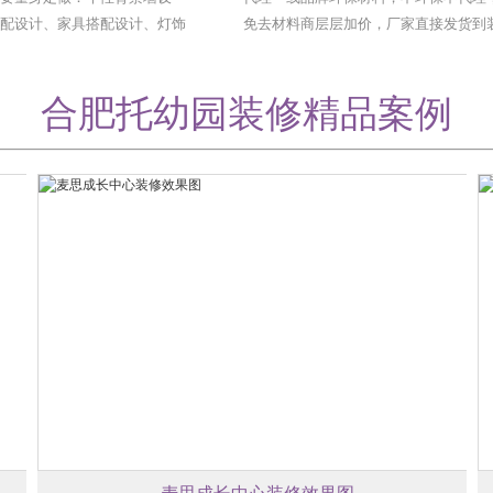
搭配设计、家具搭配设计、灯饰
免去材料商层层加价，厂家直接发货到
修现场，让价格一省再省。
合肥托幼园装修精品案例