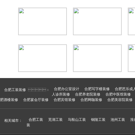
合肥办公室设计
合肥写字楼装修
合肥芭乐成
合肥工装装修
：
人诊所装修
合肥养老院装修
合肥中医馆装修
肥酒楼装修
合肥宴会厅装修
合肥宾馆装修
合肥网咖装修
合肥美容院装修
合肥工装
芜湖工装
马鞍山工装
铜陵工装
池州工装
淮
相关城市：
装