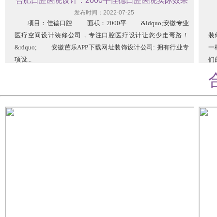
合肥口腔医院设计：2000平佳德口腔医院实际效果
发布时间：2022-07-25
项目：佳德口腔 面积：2000平 &ldquo;安徽专业
今
医疗空间设计装修公司，专注口腔医疗设计让您少走弯路！
装
&rdquo; 安徽芭乐APP下载网址装饰设计公司: 拥有行业专
一
项设...
们的