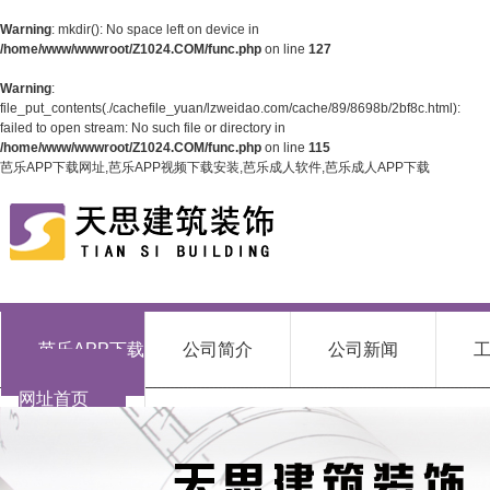
Warning
: mkdir(): No space left on device in
/home/www/wwwroot/Z1024.COM/func.php
on line
127
Warning
:
file_put_contents(./cachefile_yuan/lzweidao.com/cache/89/8698b/2bf8c.html):
failed to open stream: No such file or directory in
/home/www/wwwroot/Z1024.COM/func.php
on line
115
芭乐APP下载网址,芭乐APP视频下载安装,芭乐成人软件,芭乐成人APP下载
芭乐APP下载
公司简介
公司新闻
网址首页