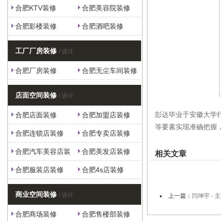
合肥KTV装修
合肥美容院装修
合肥影楼装修
合肥酒吧装修
工厂厂房装修
/ 设计
合肥厂房装修
合肥无尘车间装修
店面空间装修
/ 设计
彭达毕业于安徽大学
合肥店面装修
合肥加盟店装修
等要素实现准确把握
合肥连锁店装修
合肥专卖店装修
合肥汽车美容店装
合肥美发店装修
相关文章
修
合肥服装店装修
合肥4s店装修
商业空间装修
/ 设计
上一篇：
闫坤宇 - 
合肥商场装修
合肥售楼部装修