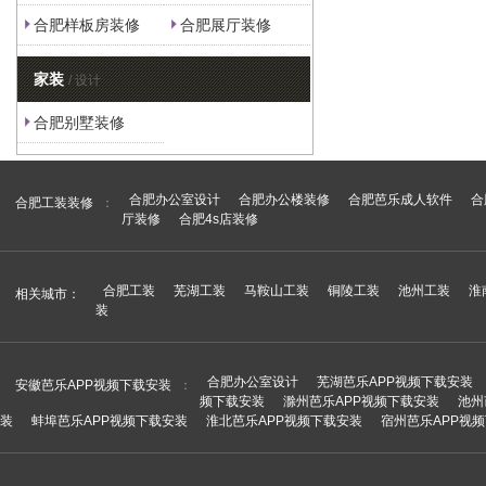
合肥样板房装修
合肥展厅装修
家装
/ 设计
合肥别墅装修
合肥办公室设计
合肥办公楼装修
合肥芭乐成人软件
合
合肥工装装修
：
厅装修
合肥4s店装修
合肥工装
芜湖工装
马鞍山工装
铜陵工装
池州工装
淮
相关城市：
装
合肥办公室设计
芜湖芭乐APP视频下载安装
安徽芭乐APP视频下载安装
：
频下载安装
滁州芭乐APP视频下载安装
池州
装
蚌埠芭乐APP视频下载安装
淮北芭乐APP视频下载安装
宿州芭乐APP视